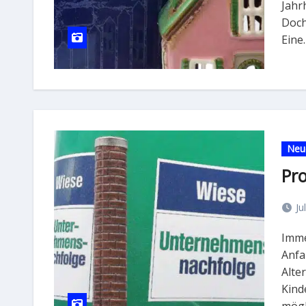
Jahr
Doch
Eine
Neu
Pr
Ju
Immer mehr Gründerväter und Gründermütter aus den
Anfa
Alte
Kind
mögl