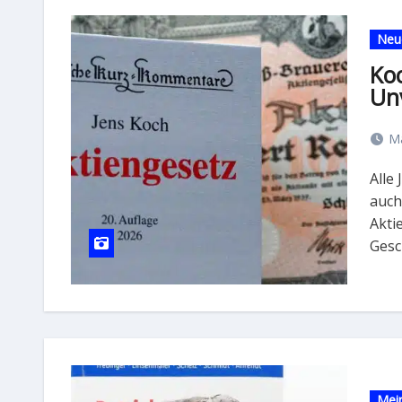
Neu
Koc
Un
Mä
Alle Jahre wieder kommt nicht nur Weihnachten, sondern
auch
Akti
Gesc
Mein