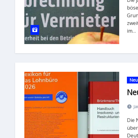
böse
Grun
zwei
im…
Neu
Ne
Ja
Die Neuerscheinungen der vierten Kalenderwoche sind
über
Deut