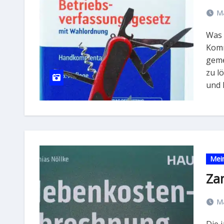
Mä
Was haben ein Schweizer Taschenmesser und der
Komm
geme
zu lö
und 
Mein
Za
Mä
Die jährliche Nebenkostenabrechnung sorgt häufig für