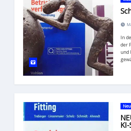
Sch
Mä
In der deutschen Wirtschaft läuft es nicht mehr rund. In
der 
und 
gewä
Neu
NEU
KI