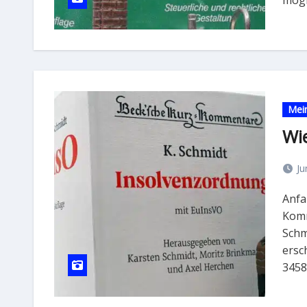
Mei
Wi
Ju
Anfang Juni ist die 21. Auflage des Beck’schen InsO-
Komm
Schm
ersc
3458