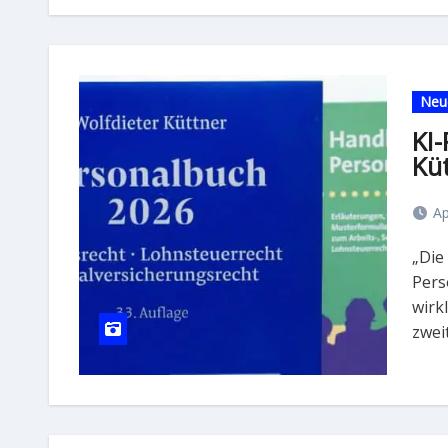
Neu
KI
Kü
Ap
„Die Letzten werden die Ersten sein.“ Auf das
Pers
wirk
zweit